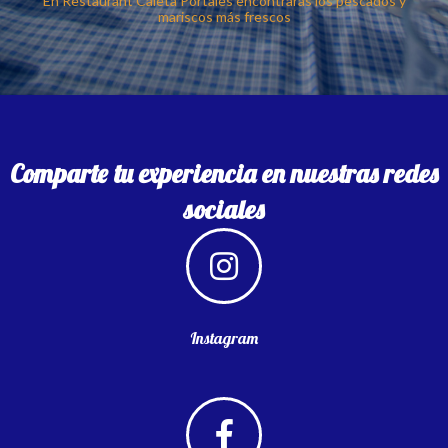
En Restaurant Caleta Portales encontrarás los pescados y
mariscos más frescos
Comparte tu experiencia en nuestras redes
sociales
Instagram