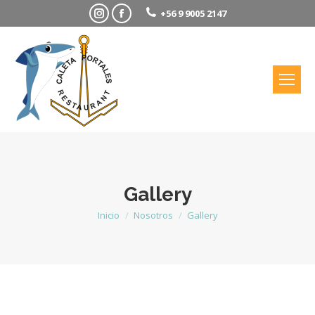
Instagram
Facebook
+56 9 9005 2147
Gallery
Estás aquí:
Inicio
Nosotros
Gallery