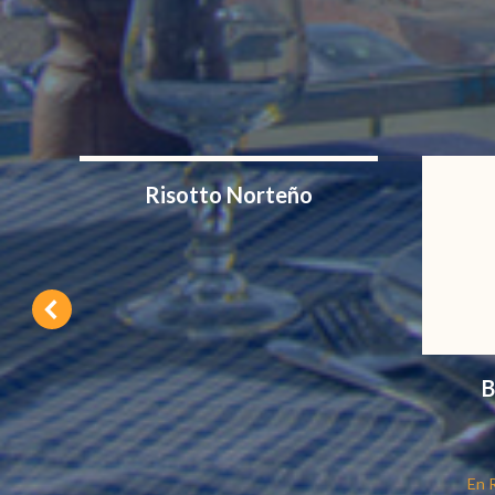
Risotto Norteño
B
En 