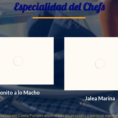
Especialidad del Chefs
onito a lo Macho
Jalea Marina
Restaurant Caleta Portales encontrarás los pescados y mariscos más fre