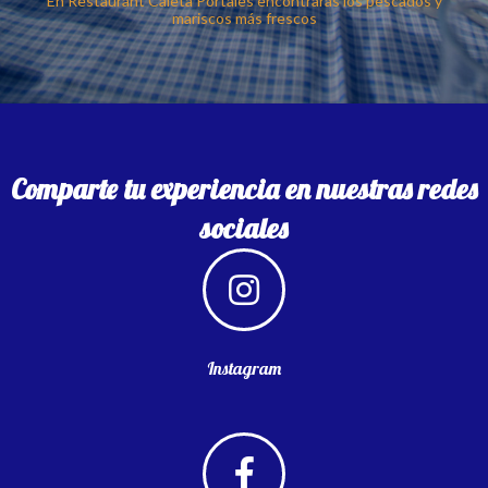
En Restaurant Caleta Portales encontrarás los pescados y
mariscos más frescos
Comparte tu experiencia en nuestras redes
sociales
Instagram