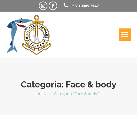
Instagram
Facebook
+56 9 9005 2147
Categoría:
Face & body
Estás aquí:
Inicio
Categoría "Face & body"