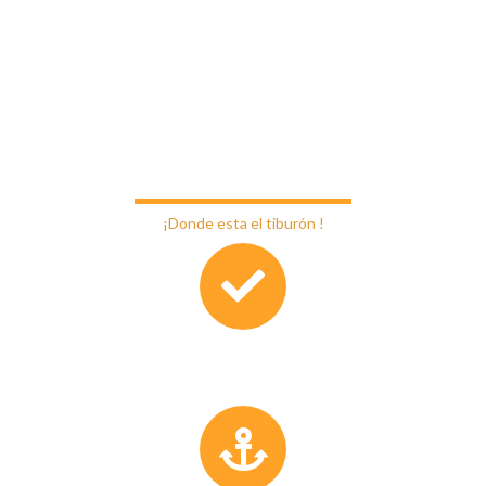
Bienvenidos a Restaurant
Caleta Portales
¡Donde esta el tiburón !
Atención de Primer Nivel