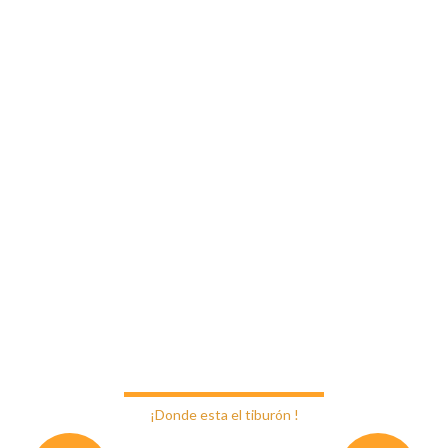
nidos a Restaurant Caleta P
¡Donde esta el tiburón !