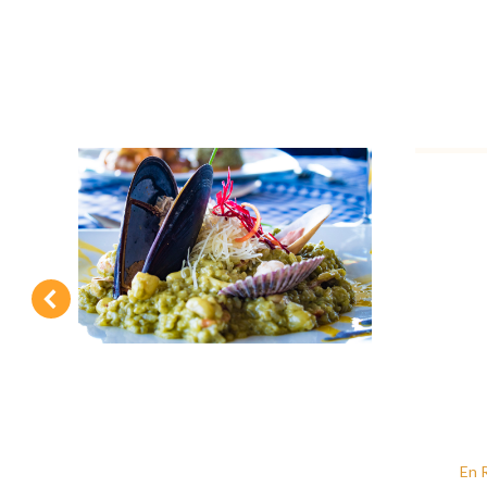
B
Risotto Norteño
En 