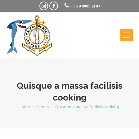
Instagram
Facebook
+56 9 9005 2147
Quisque a massa facilisis
cooking
Estás aquí:
Inicio
Events
Quisque a massa facilisis cooking