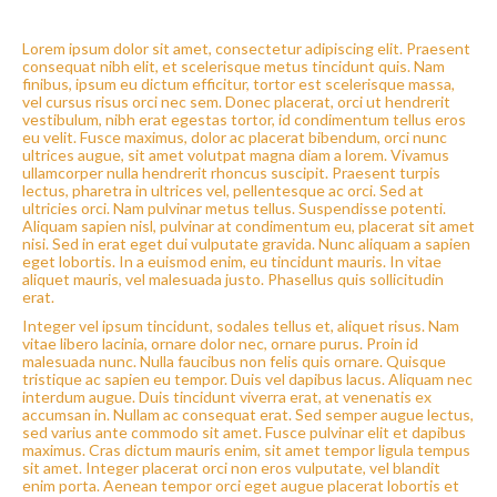
Lorem ipsum dolor sit amet, consectetur adipiscing elit. Praesent
consequat nibh elit, et scelerisque metus tincidunt quis. Nam
finibus, ipsum eu dictum efficitur, tortor est scelerisque massa,
vel cursus risus orci nec sem. Donec placerat, orci ut hendrerit
vestibulum, nibh erat egestas tortor, id condimentum tellus eros
eu velit. Fusce maximus, dolor ac placerat bibendum, orci nunc
ultrices augue, sit amet volutpat magna diam a lorem. Vivamus
ullamcorper nulla hendrerit rhoncus suscipit. Praesent turpis
lectus, pharetra in ultrices vel, pellentesque ac orci. Sed at
ultricies orci. Nam pulvinar metus tellus. Suspendisse potenti.
Aliquam sapien nisl, pulvinar at condimentum eu, placerat sit amet
nisi. Sed in erat eget dui vulputate gravida. Nunc aliquam a sapien
eget lobortis. In a euismod enim, eu tincidunt mauris. In vitae
aliquet mauris, vel malesuada justo. Phasellus quis sollicitudin
erat.
Integer vel ipsum tincidunt, sodales tellus et, aliquet risus. Nam
vitae libero lacinia, ornare dolor nec, ornare purus. Proin id
malesuada nunc. Nulla faucibus non felis quis ornare. Quisque
tristique ac sapien eu tempor. Duis vel dapibus lacus. Aliquam nec
interdum augue. Duis tincidunt viverra erat, at venenatis ex
accumsan in. Nullam ac consequat erat. Sed semper augue lectus,
sed varius ante commodo sit amet. Fusce pulvinar elit et dapibus
maximus. Cras dictum mauris enim, sit amet tempor ligula tempus
sit amet. Integer placerat orci non eros vulputate, vel blandit
enim porta. Aenean tempor orci eget augue placerat lobortis et