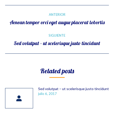
Navegación
ANTERIOR
entre
Publicación
Aenean tempor orci eget augue placerat lobortis
anterior:
publicaciones
SIGUIENTE
Publicación
Sed volutpat – ut scelerisque justo tincidunt
siguiente:
Related posts
Sed volutpat – ut scelerisque justo tincidunt
julio 6, 2017