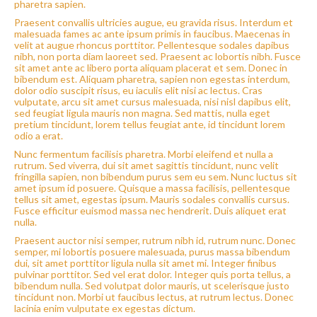
pharetra sapien.
Praesent convallis ultricies augue, eu gravida risus. Interdum et
malesuada fames ac ante ipsum primis in faucibus. Maecenas in
velit at augue rhoncus porttitor. Pellentesque sodales dapibus
nibh, non porta diam laoreet sed. Praesent ac lobortis nibh. Fusce
sit amet ante ac libero porta aliquam placerat et sem. Donec in
bibendum est. Aliquam pharetra, sapien non egestas interdum,
dolor odio suscipit risus, eu iaculis elit nisi ac lectus. Cras
vulputate, arcu sit amet cursus malesuada, nisi nisl dapibus elit,
sed feugiat ligula mauris non magna. Sed mattis, nulla eget
pretium tincidunt, lorem tellus feugiat ante, id tincidunt lorem
odio a erat.
Nunc fermentum facilisis pharetra. Morbi eleifend et nulla a
rutrum. Sed viverra, dui sit amet sagittis tincidunt, nunc velit
fringilla sapien, non bibendum purus sem eu sem. Nunc luctus sit
amet ipsum id posuere. Quisque a massa facilisis, pellentesque
tellus sit amet, egestas ipsum. Mauris sodales convallis cursus.
Fusce efficitur euismod massa nec hendrerit. Duis aliquet erat
nulla.
Praesent auctor nisi semper, rutrum nibh id, rutrum nunc. Donec
semper, mi lobortis posuere malesuada, purus massa bibendum
dui, sit amet porttitor ligula nulla sit amet mi. Integer finibus
pulvinar porttitor. Sed vel erat dolor. Integer quis porta tellus, a
bibendum nulla. Sed volutpat dolor mauris, ut scelerisque justo
tincidunt non. Morbi ut faucibus lectus, at rutrum lectus. Donec
lacinia enim vulputate ex egestas dictum.