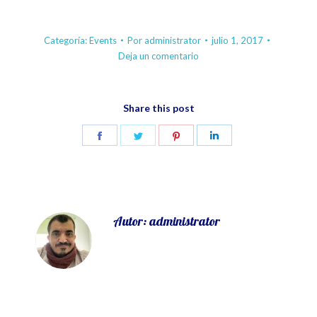
Categoría:
Events
Por
administrator
julio 1, 2017
Deja un comentario
Share this post
Share
Share
Share
Share
on
on
on
on
Facebook
Twitter
Pinterest
LinkedIn
Autor:
administrator