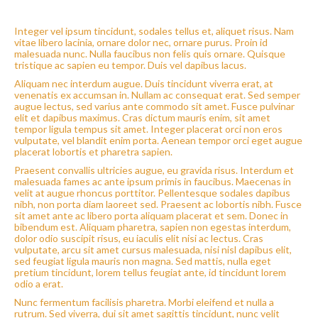
Integer vel ipsum tincidunt, sodales tellus et, aliquet risus. Nam
vitae libero lacinia, ornare dolor nec, ornare purus. Proin id
malesuada nunc. Nulla faucibus non felis quis ornare. Quisque
tristique ac sapien eu tempor. Duis vel dapibus lacus.
Aliquam nec interdum augue. Duis tincidunt viverra erat, at
venenatis ex accumsan in. Nullam ac consequat erat. Sed semper
augue lectus, sed varius ante commodo sit amet. Fusce pulvinar
elit et dapibus maximus. Cras dictum mauris enim, sit amet
tempor ligula tempus sit amet. Integer placerat orci non eros
vulputate, vel blandit enim porta. Aenean tempor orci eget augue
placerat lobortis et pharetra sapien.
Praesent convallis ultricies augue, eu gravida risus. Interdum et
malesuada fames ac ante ipsum primis in faucibus. Maecenas in
velit at augue rhoncus porttitor. Pellentesque sodales dapibus
nibh, non porta diam laoreet sed. Praesent ac lobortis nibh. Fusce
sit amet ante ac libero porta aliquam placerat et sem. Donec in
bibendum est. Aliquam pharetra, sapien non egestas interdum,
dolor odio suscipit risus, eu iaculis elit nisi ac lectus. Cras
vulputate, arcu sit amet cursus malesuada, nisi nisl dapibus elit,
sed feugiat ligula mauris non magna. Sed mattis, nulla eget
pretium tincidunt, lorem tellus feugiat ante, id tincidunt lorem
odio a erat.
Nunc fermentum facilisis pharetra. Morbi eleifend et nulla a
rutrum. Sed viverra, dui sit amet sagittis tincidunt, nunc velit