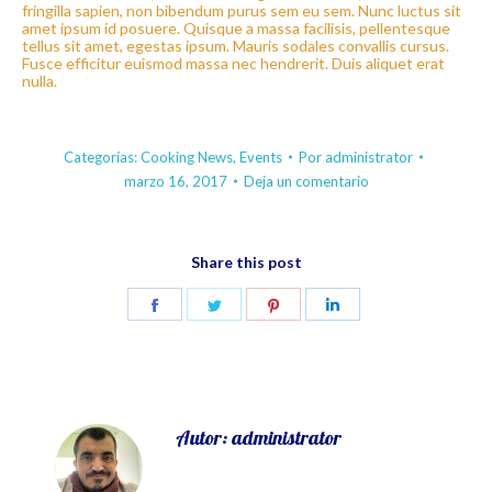
fringilla sapien, non bibendum purus sem eu sem. Nunc luctus sit
amet ipsum id posuere. Quisque a massa facilisis, pellentesque
tellus sit amet, egestas ipsum. Mauris sodales convallis cursus.
Fusce efficitur euismod massa nec hendrerit. Duis aliquet erat
nulla.
Categorías:
Cooking News
,
Events
Por
administrator
marzo 16, 2017
Deja un comentario
Share this post
Share
Share
Share
Share
on
on
on
on
Facebook
Twitter
Pinterest
LinkedIn
Autor:
administrator