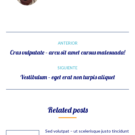
Navegación
ANTERIOR
entre
Publicación
Cras vulputate – arcu sit amet cursus malesuada!
anterior:
publicaciones
SIGUIENTE
Publicación
Vestibulum – eget erat non turpis aliquet
siguiente:
Related posts
Sed volutpat – ut scelerisque justo tincidunt