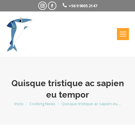
Instagram
Facebook
+56 9 9005 2147
Quisque tristique ac sapien
eu tempor
Estás aquí:
Inicio
Cooking News
Quisque tristique ac sapien eu…