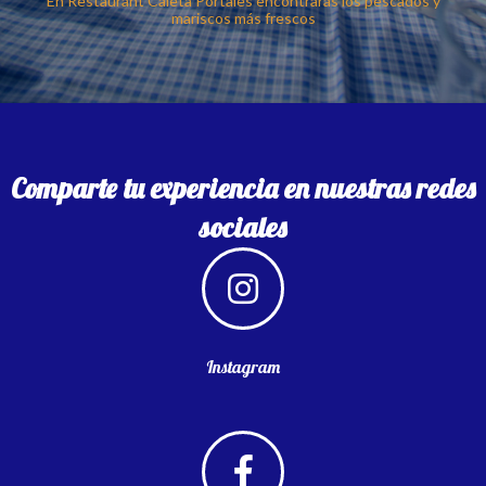
En Restaurant Caleta Portales encontrarás los pescados y
mariscos más frescos
Comparte tu experiencia en nuestras redes
sociales
Instagram