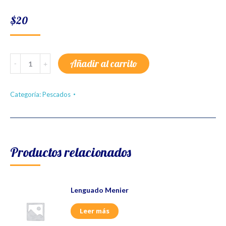
$
20
Parrillada
Añadir al carrito
de
Mariscos
(2
pers.)
Categoría:
Pescados
quantity
Productos relacionados
Lenguado Menier
Leer más