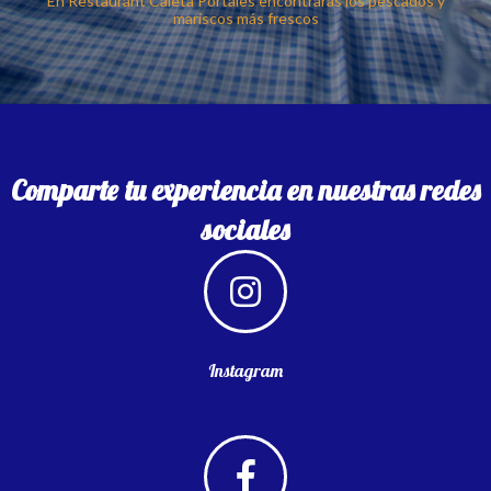
En Restaurant Caleta Portales encontrarás los pescados y
mariscos más frescos
Comparte tu experiencia en nuestras redes
sociales
Instagram