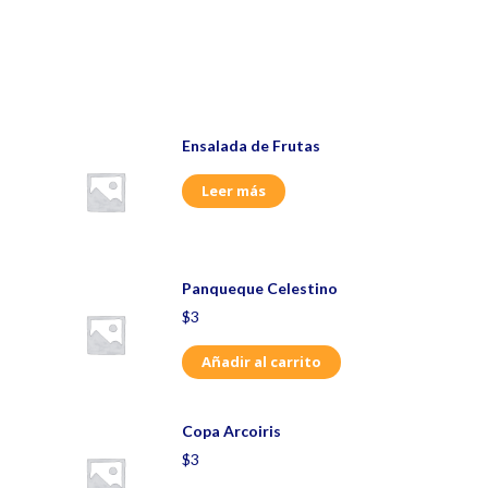
Ensalada de Frutas
Leer más
Panqueque Celestino
$
3
Añadir al carrito
Copa Arcoiris
$
3