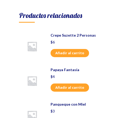
Productos relacionados
Crepe Suzette 2 Personas
$
6
Añadir al carrito
Papaya Fantasía
$
4
Añadir al carrito
Panqueque con Miel
$
3