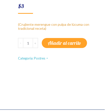
$
3
(Crujiente merengue con pulpa de lúcuma con
tradicional receta)
Torta
Añadir al carrito
Merengue
Lúcuma
quantity
Categoría:
Postres