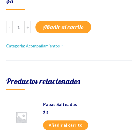
$
3
Arroz
Añadir al carrito
a
la
Amapola
quantity
Categoría:
Acompañamientos
Productos relacionados
Papas Salteadas
$
3
Añadir al carrito