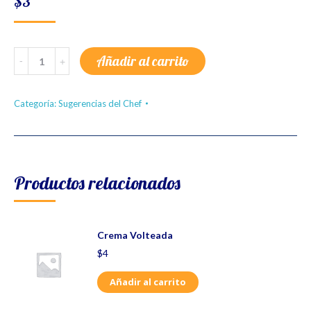
$
3
Peras
Añadir al carrito
al
Vino
Tinto
quantity
Categoría:
Sugerencias del Chef
Productos relacionados
Crema Volteada
$
4
Añadir al carrito